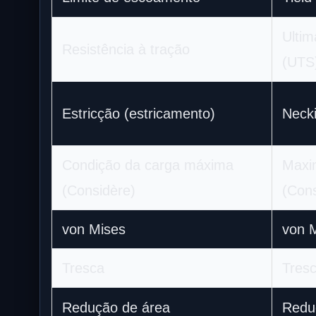
Ultim
Resistência à tração
(UTS
Estricção (estricamento)
Neck
Condição da carga máxima
Maxi
(Considère)
(Cons
von Mises
von M
Tresca
Tres
Redução de área
Reduc