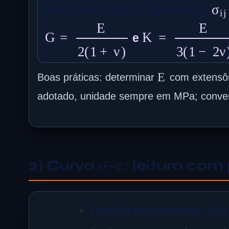
σ
i
j
Isotrópico 3D (Lei de Hooke):
G
=
E
2
(
1
+
ν
)
K
=
E
3
(
1
−
2
ν
)
e
E
Boas práticas: determinar
com extensôm
adotado, unidade sempre em MPa; conver
σ
ε
2) Curva
–
: leitura com
Região proporcional (elá