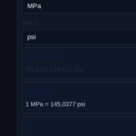
Para
Resultado
36.259,434433 psi
Fórmula
1 MPa = 145,0377 psi
SI