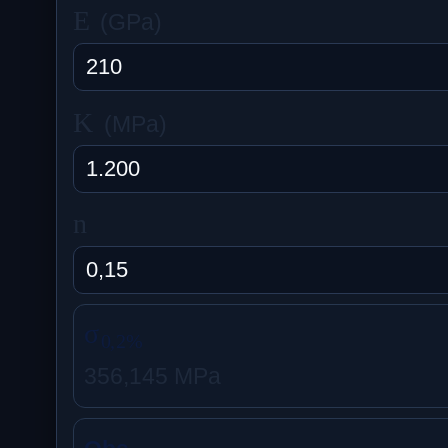
E
(GPa)
K
(MPa)
n
σ
0
,
2
%
356,145 MPa