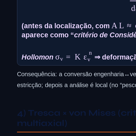
A
L
≈
(antes da localização, com
aparece como “
critério de Consid
σ
v
=
K
ε
v
n
Hollomon
⇒ deformaçã
Consequência: a conversão engenharia↔ver
estricção; depois a análise é local (no “pesc
4) Tresca × von Mises (cr
multiaxial)