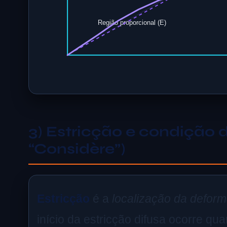
Região proporcional (E)
3) Estricção e condição 
“Considère”)
Estricção
é a
localização da defor
início da estricção difusa ocorre q