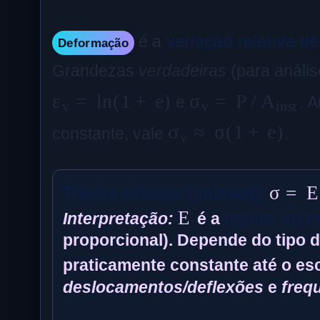
é a
variação relativa 
Deformação
Grandezas
verdadeiras
(para anális
ε
v
=
ln
(
1
+
e
)
σ
v
=
P
/
A
inst
e
. 
σ
v
≈
σ
(
1
+
e
)
constante, vale
.
σ
=
E
e
Trecho elástico (uniaxial):
E
Interpretação:
é a
rigidez do m
proporcional). Depende do tipo d
praticamente constante até o es
deslocamentos/deflexões
e
freq