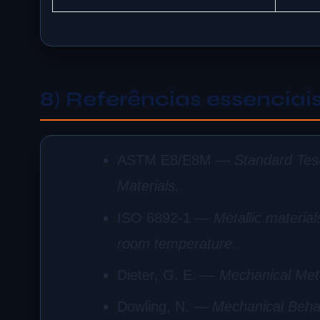
8) Referências essenciai
ASTM E8/E8M —
Standard Test
Materials
.
ISO 6892-1 —
Metallic materia
room temperature
.
Dieter, G. E. —
Mechanical Met
Dowling, N. —
Mechanical Behav