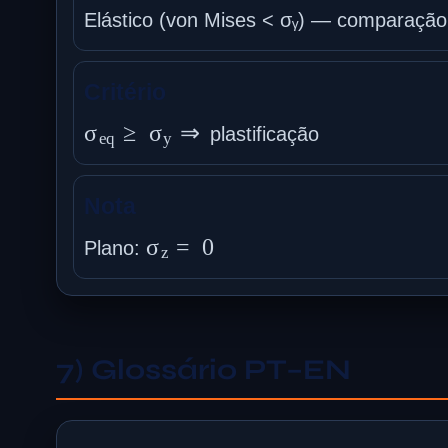
Elástico (von Mises < σᵧ) — comparaçã
Critério
σ
eq
≥
σ
y
⇒
plastificação
Nota
σ
z
=
0
Plano:
7) Glossário PT–EN