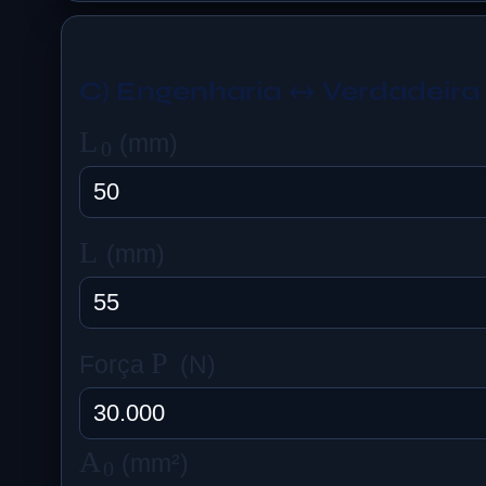
C) Engenharia ↔ Verdadeira
L
0
(mm)
L
(mm)
P
Força
(N)
A
0
(mm²)