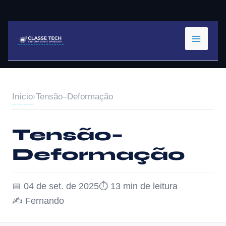
Ir
para
o
conteúdo
Início
›
Tensão–Deformação
Tensão–
Deformação
📅 04 de set. de 2025
⏱️ 13 min de leitura
✍️ Fernando