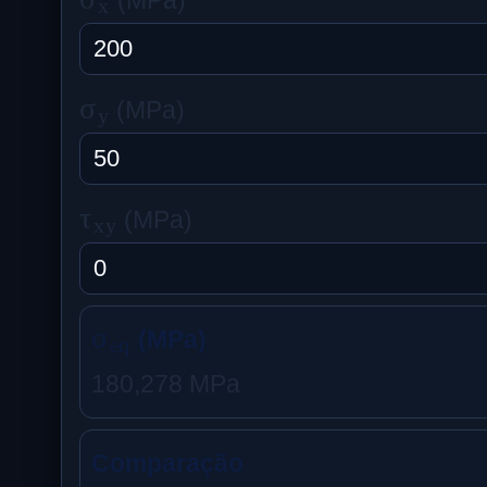
σ
y
(MPa)
τ
x
y
(MPa)
σ
eq
(MPa)
180,278 MPa
Comparação