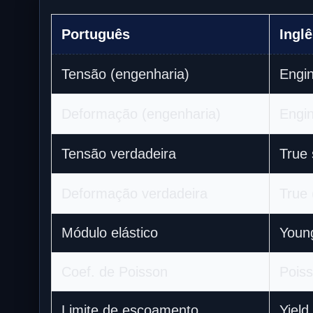
Português
Ingl
Tensão (engenharia)
Engin
Deformação (engenharia)
Engin
Tensão verdadeira
True 
Deformação verdadeira
True 
Módulo elástico
Youn
Coef. de Poisson
Poiss
Limite de escoamento
Yield