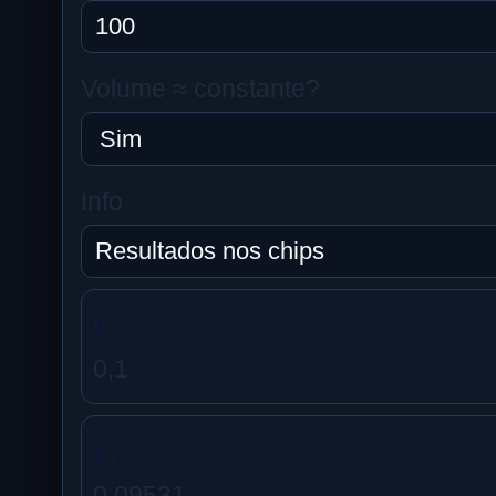
Volume ≈ constante?
Info
e
0,1
ε
v
0,09531