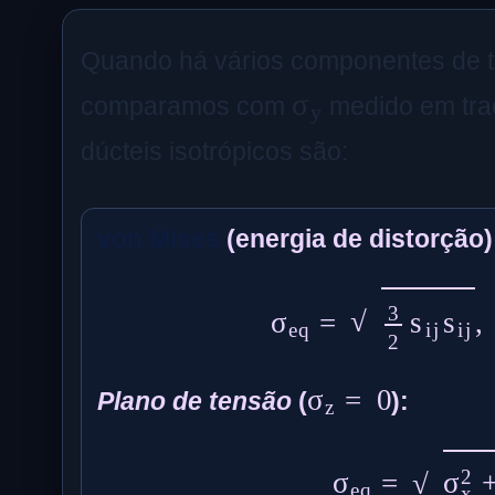
Quando há vários componentes de
σ
y
comparamos com
medido em traç
dúcteis isotrópicos são:
von Mises
(energia de distorção)
σ
eq
=
3
2
s
i
j
s
i
σ
z
=
0
Plano de tensão
(
):
σ
eq
=
σ
x
2
+