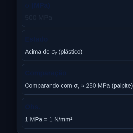
σ
(MPa)
500 MPa
Estado
Acima de σᵧ (plástico)
Comparação
Comparando com σᵧ ≈ 250 MPa (palpite)
Obs.
1 MPa = 1 N/mm²