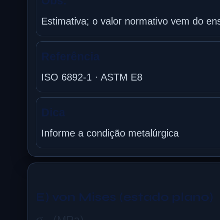
Obs.
Estimativa; o valor normativo vem do ens
Referência
ISO 6892-1 · ASTM E8
Dica
Informe a condição metalúrgica
E) von Mises (estado plano)
σ
x
(MPa)