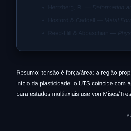
Hertzberg, R. —
Deformation an
Hosford & Caddell —
Metal For
Reed-Hill & Abbaschian —
Physi
Resumo: tensão é força/área; a região prop
início da plasticidade; o UTS coincide com 
para estados multiaxiais use von Mises/Tr
P