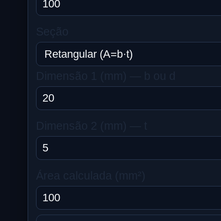
Seção
Dimensão 1 (mm) — b ou d
Dimensão 2 (mm) — t
Área calculada (mm²)