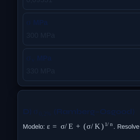
σ
MPa
300 MPa
σ
v
MPa
330 MPa
σ
0
,
2
%
D)
(Ramberg–Osgood)
ε
=
σ
/
E
+
(
σ
/
K
)
1
/
n
Modelo:
. Resolv