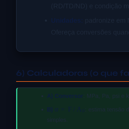
(RD/TD/ND) e condição me
Unidades:
padronize em M
Ofereça conversões quan
6) Calculadoras (o que 
A) Conversor
: MPa, Pa, psi e k
σ
=
F
/
A
0
B)
: estima tensão
simples.
e