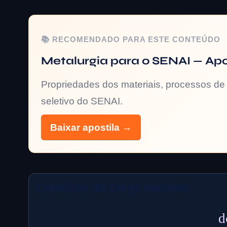
📚 RECOMENDADO PARA ESTE CONTEÚDO
Metalurgia para o SENAI — Ap
Propriedades dos materiais, processos de 
seletivo do SENAI.
Baixar apostila →
Condição da carga máxima:
d
σ