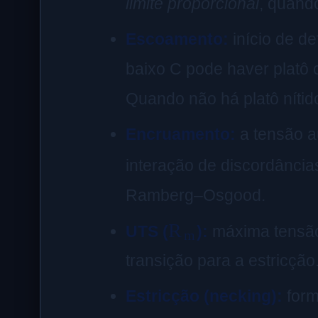
limite proporcional
, quando
Escoamento:
início de d
baixo C pode haver platô
Quando não há platô nítid
Encruamento:
a tensão a
interação de discordâncias
Ramberg–Osgood.
R
m
UTS (
):
máxima tensão
transição para a estricção
Estricção (necking):
form