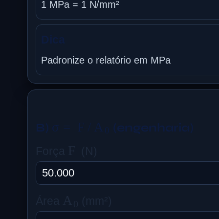
1 MPa = 1 N/mm²
Dica
Padronize o relatório em MPa
σ
=
F
/
A
0
B)
(engenharia)
F
Força
(N)
A
0
Área
(mm²)